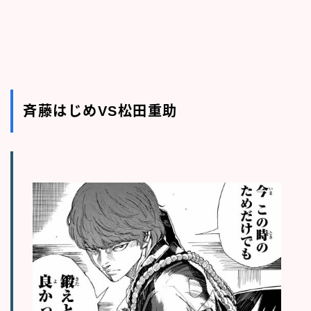
斉藤はじめVS松田重助