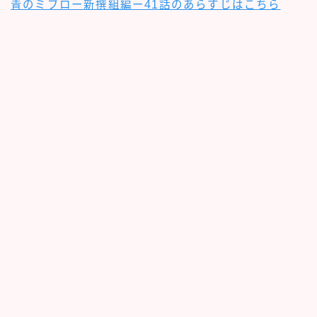
青のミブロー新撰組編ー41話のあらすじはこちら