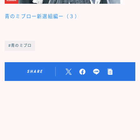
青のミブロー新選組編ー（３）
#青のミブロ
SHARE