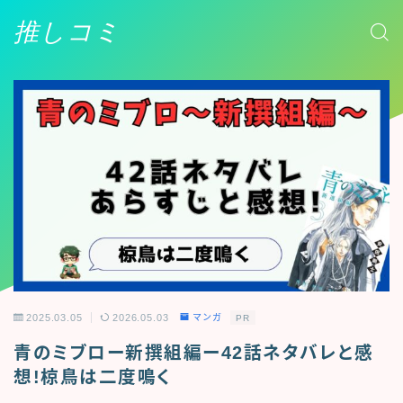
推しコミ
2025.03.05
2026.05.03
マンガ
PR
青のミブロー新撰組編ー42話ネタバレと感
想!椋鳥は二度鳴く