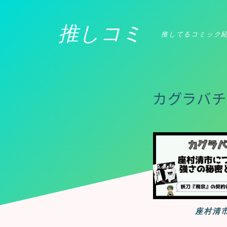
推しコミ
推してるコミック
カグラバ
座村清