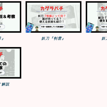
罪』
妖刀『刳雲』
妖
て解説