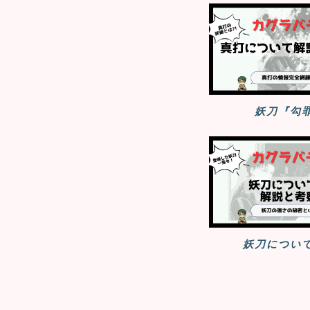
妖刀『勾
妖刀につい