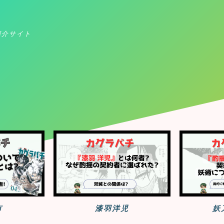
紹介サイト
チ
市
漆羽洋児
妖