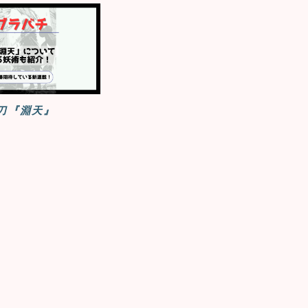
刀『淵天』