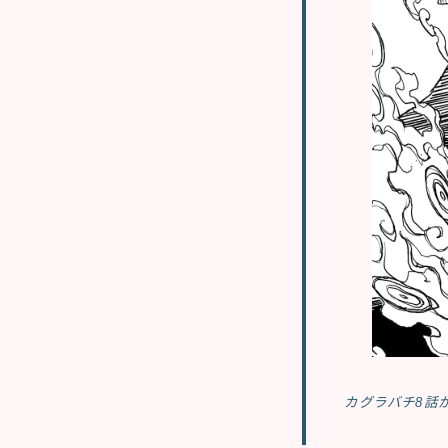
カグラバチ8話