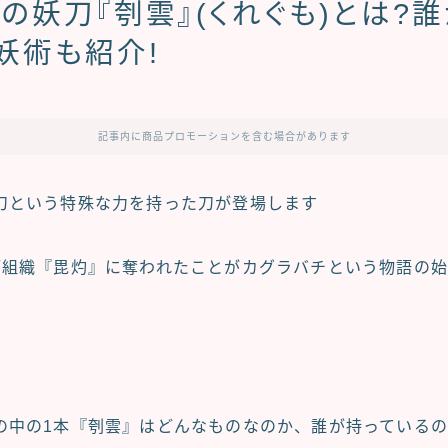
の妖刀『刳雲』(くれぐも)とは?
妖術も紹介!
記事内に商品プロモーションを含む場合があります
刀という特殊な力を持った刀が登場します
師組織
『毘灼』
に奪われたことがカグラバチという物語の始
の中の1本
『刳雲』
はどんなものなのか、誰が持っている