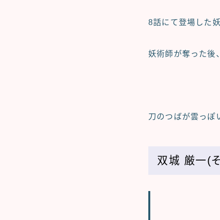
8話
にて登場した
妖術師が奪った後
刀のつばが雲っぽ
双城 厳一(