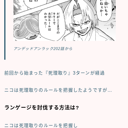
アンデッドアンラック202話から
前回から始まった『死理取り』3ターンが経過
ニコは死理取りのルールを把握したようですが…
ランゲージを討伐する方法は?
ニコは死理取りのルールを把握し