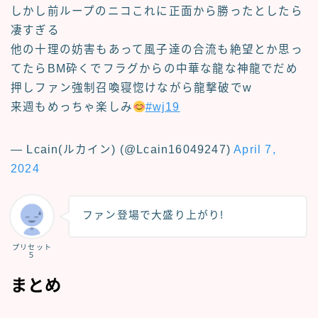
しかし前ループのニコこれに正面から勝ったとしたら
凄すぎる
他の十理の妨害もあって風子達の合流も絶望とか思っ
てたらBM砕くでフラグからの中華な龍な神龍でだめ
押しファン強制召喚寝惚けながら龍撃破でw
来週もめっちゃ楽しみ
#wj19
— Lcain(ルカイン) (@Lcain16049247)
April 7,
2024
ファン登場で大盛り上がり!
プリセット
５
まとめ