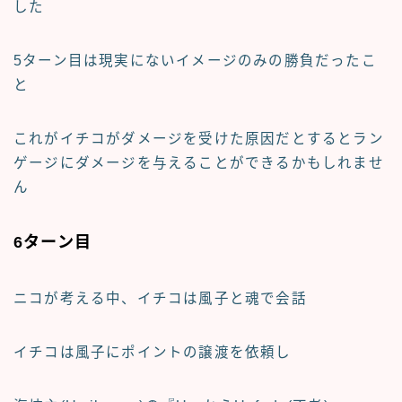
した
5ターン目は現実にないイメージのみの勝負だったこ
と
これがイチコがダメージを受けた原因だとするとラン
ゲージにダメージを与えることができるかもしれませ
ん
6ターン目
ニコが考える中、イチコは風子と魂で会話
イチコは風子にポイントの譲渡を依頼し