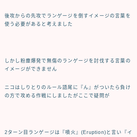
後攻からの先攻でランゲージを倒すイメージの言葉を
使う必要があると考えました
しかし粉塵爆発で無傷のランゲージを討伐する言葉の
イメージができません
ニコはしりとりのルール語尾に『ん』がついたら負け
の方で攻める作戦にしましたがここで疑問が
2ターン目ランゲージは『噴火』(Eruption)と言い『イ