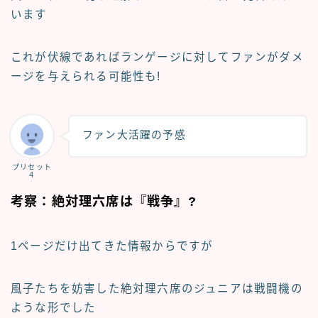
います
これが伏線であればランゲージに対してファンがダメ
ージを与えられる可能性も!
ファン大活躍の予感
プリセット
４
考察：絶対理六席は『戦争』?
1ページだけ出てきた情報からですが
風子たちを妨害した絶対理六席のジュニアは戦闘機の
ような形でした