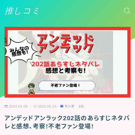
推しコミ
2024.04.08
2026.05.03
マンガ
PR
アンデッドアンラック202話のあらすじネタバ
レと感想、考察!不老ファン登場!