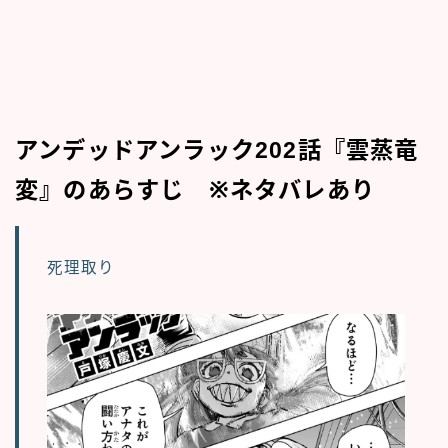
アンデッドアンラック202話『雲蒸竜
変』のあらすじ ※ネタバレあり
死理取り