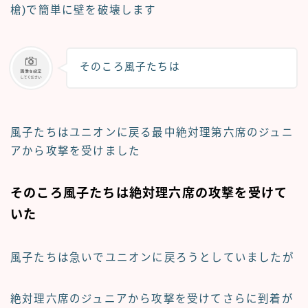
槍)で簡単に壁を破壊します
そのころ風子たちは
風子たちはユニオンに戻る最中絶対理第六席のジュニ
アから攻撃を受けました
そのころ風子たちは絶対理六席の攻撃を受けて
いた
風子たちは急いでユニオンに戻ろうとしていましたが
絶対理六席のジュニアから攻撃を受けてさらに到着が