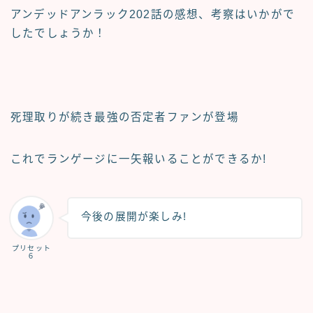
アンデッドアンラック202話の感想、考察
はいかがで
したでしょうか！
死理取りが続き最強の否定者ファンが登場
これでランゲージに一矢報いることができるか!
今後の展開が楽しみ!
プリセット
６