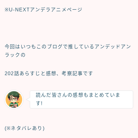
※U-NEXTアンデラアニメページ
今回はいつもこのブログで推している
アンデッドアン
ラック
の
202話あらすじと感想、考察記事
です
読んだ皆さんの感想もまとめていま
す!
(※ネタバレあり)