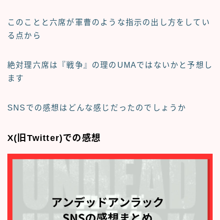
このことと六席が軍曹のような指示の出し方をしてい
る点から
絶対理六席は『戦争』の理のUMAではないかと予想し
ます
SNSでの感想はどんな感じだったのでしょうか
X(旧Twitter)での感想