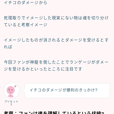
イチコのダメージから
死理取りでイメージした現実にない物は魂を切り分け
ていると考察イメージ
イメージしたものが消されるとダメージを受けるとす
れば
今回ファンが神龍を倒したことでランゲージがダメー
ジを受けるかといったところに注目です
イチコのダメージが勝利のきっかけ?
プリセット
３
考察：ファンは魂を理解しているという伏線?