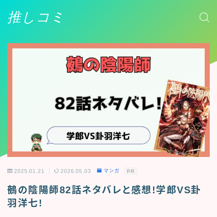
推しコミ
2025.01.21
2026.05.03
マンガ
PR
鵺の陰陽師82話ネタバレと感想!学郎VS卦
羽洋七!