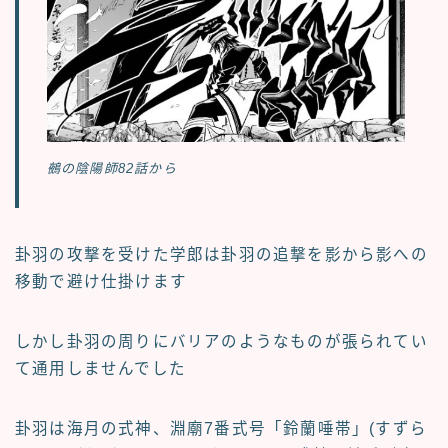
鵺の陰陽師82話から
卦羽の攻撃を受けた学郎は卦羽の追撃を影から影への
移動で避け仕掛けます
しかし卦羽の周りにバリアのようなものが張られてい
て通用しませんでした
卦羽は海月の式神、淵廟7番式号「鈴蘭唾帯」(すずら