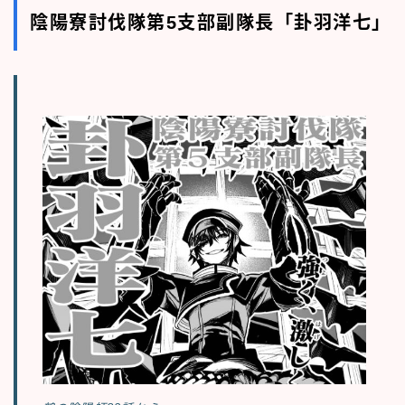
陰陽寮討伐隊第5支部副隊長「卦羽洋七」