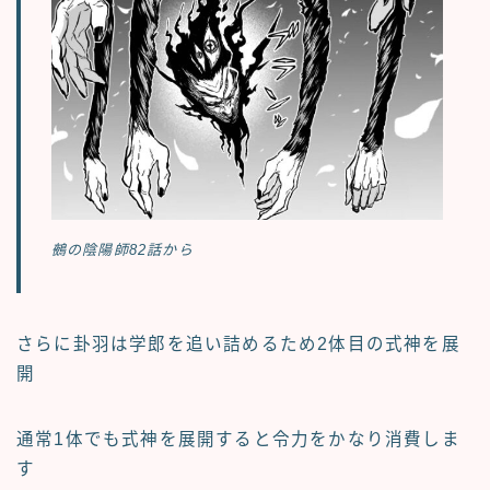
鵺の陰陽師82話から
さらに卦羽は学郎を追い詰めるため2体目の式神を展
開
通常1体でも式神を展開すると令力をかなり消費しま
す