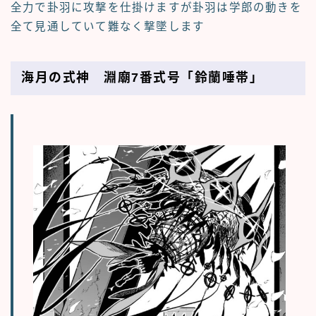
全力で卦羽に攻撃を仕掛けますが卦羽は学郎の動きを
全て見通していて難なく撃墜します
海月の式神 淵廟7番式号「鈴蘭唾帯」