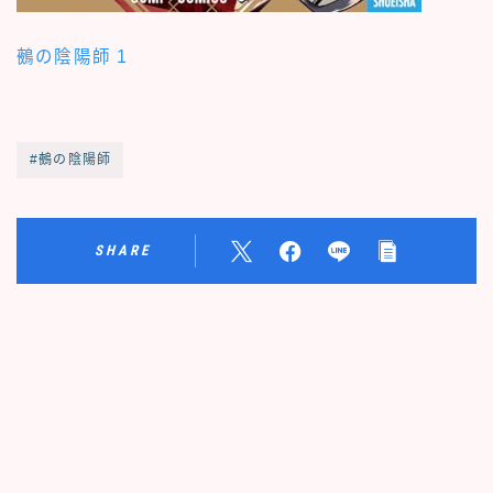
鵺の陰陽師 1
#鵺の陰陽師
SHARE