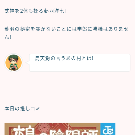
式神を2体も操る卦羽洋七!
卦羽の秘密を暴かないことには学郎に勝機はありませ
ん!
烏天狗の言うあの村とは!
本日の推しコミ