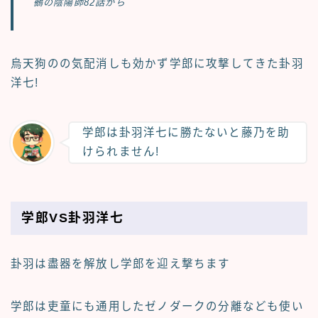
鵺の陰陽師82話から
烏天狗のの気配消しも効かず学郎に攻撃してきた卦羽
洋七!
学郎は卦羽洋七に勝たないと藤乃を助
けられません!
学郎VS卦羽洋七
卦羽は盡器を解放し学郎を迎え撃ちます
学郎は吏童にも通用したゼノダークの分離なども使い