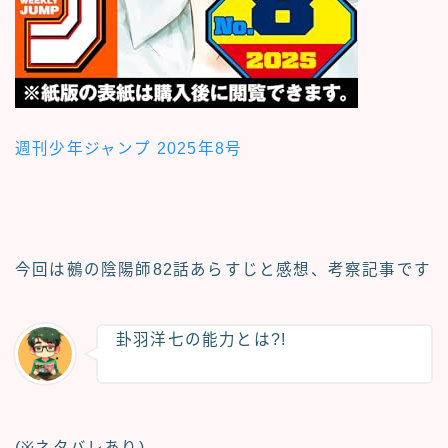
週刊少年ジャンプ 2025年8号
今回は鵺の陰陽師
82話あらすじと感想、考察記事
です
卦羽洋七の能力とは?!
(※ネタバレあり)