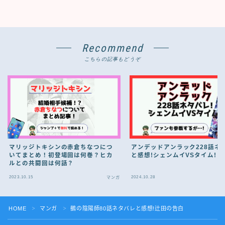
Recommend
こちらの記事もどうぞ
マリッジトキシンの赤倉ちなつにつ
アンデッドアンラック228話ネ
いてまとめ！初登場回は何巻？ヒカ
と感想!シェンムイVSタイム!
ルとの共闘回は何話？
2023.10.15
2024.10.28
マンガ
HOME
マンガ
鵺の陰陽師80話ネタバレと感想!辻田の告白
＞
＞