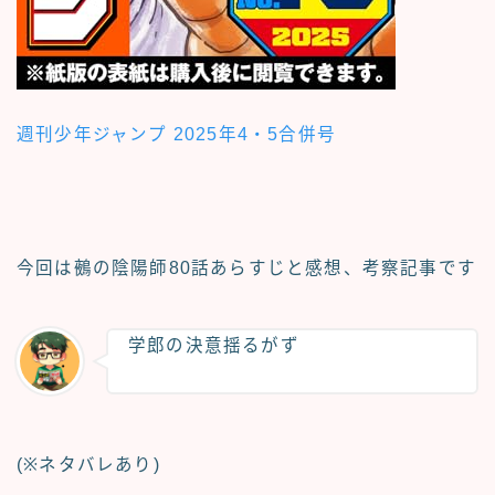
週刊少年ジャンプ 2025年4・5合併号
今回は鵺の陰陽師
80話あらすじと感想、考察記事
です
学郎の決意揺るがず
(※ネタバレあり)