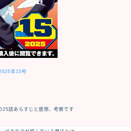
025年15号
の
25話あらすじと感想、考察
です