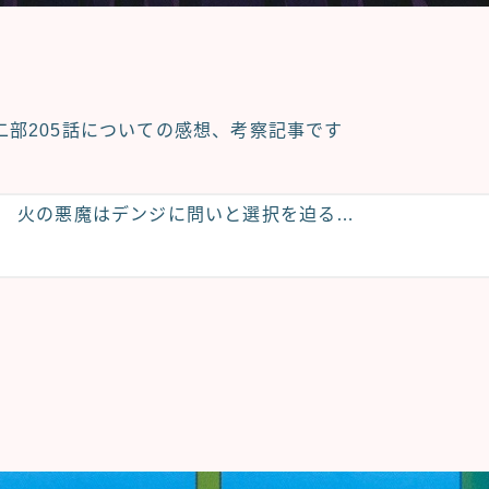
部205話についての
感想、考察記事
です
火の悪魔はデンジに問いと選択を迫る…