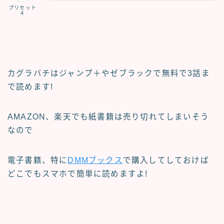
プリセット
４
カグラバチ
は
ジャンプ＋
や
ゼブラック
で
無料
で3話ま
で読めます!
AMAZON、楽天でも紙書籍は売り切れてしまいそう
なので
電子書籍、特に
DMMブックス
で購入して
しておけば
どこでもスマホで簡単に読めますよ!