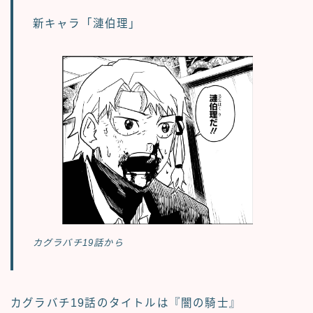
新キャラ
「漣伯理」
カグラバチ19話から
カグラバチ19話のタイトルは
『闇の騎士』