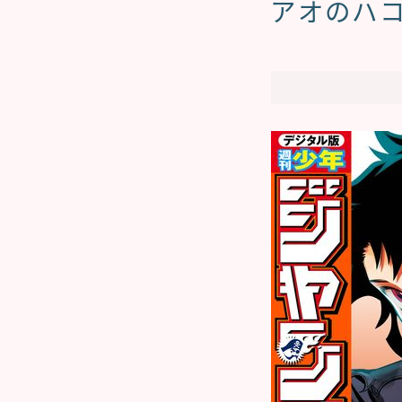
アオのハコ