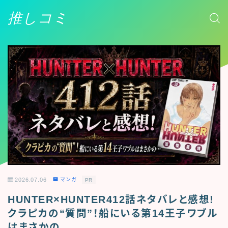
推しコミ
2026.07.06
マンガ
PR
HUNTER×HUNTER412話ネタバレと感想!
クラピカの“質問”！船にいる第14王子ワブル
はまさかの…