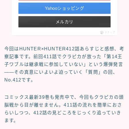
Yahooショッピング
メルカリ
ポチップ
今回はHUNTER×HUNTER412話
あらすじと感想、考
察記事
です。前回411話でクラピカが放った「第14王
子ワブルは継承戦に参加していない」という爆弾発言
――その真意にいよいよ迫っていく「質問」の回、
No.412です。
コミックス最新39巻も発売中で、今回もクラピカの頭
脳戦から目が離せません。411話の流れを簡単におさ
らいしつつ、412話の見どころをじっくり追っていき
ます。