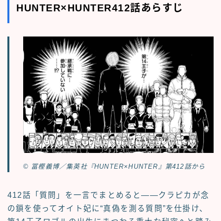
HUNTER×HUNTER412話あらすじ
© 冨樫義博／集英社『HUNTER×HUNTER』第412話から
412話「質問」を一言でまとめると――クラピカが念
の鎖を使ってオイト妃に“真偽を測る質問”を仕掛け、