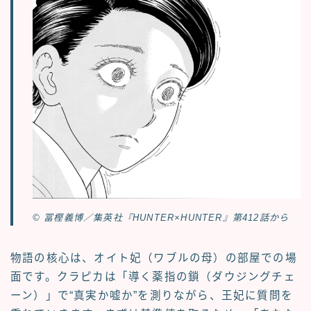
© 冨樫義博／集英社『HUNTER×HUNTER』第412話から
物語の核心は、オイト妃（ワブルの母）の部屋での場
面です。クラピカは「導く薬指の鎖（ダウジングチェ
ーン）」で“真実か嘘か”を測りながら、王妃に質問を