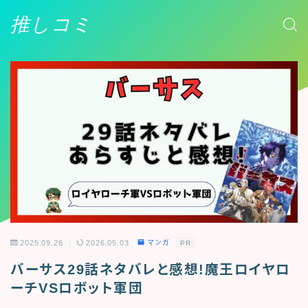
推しコミ
2025.09.26
2026.05.03
マンガ
PR
バーサス29話ネタバレと感想!魔王ロイヤロ
ーチVSロボット軍団