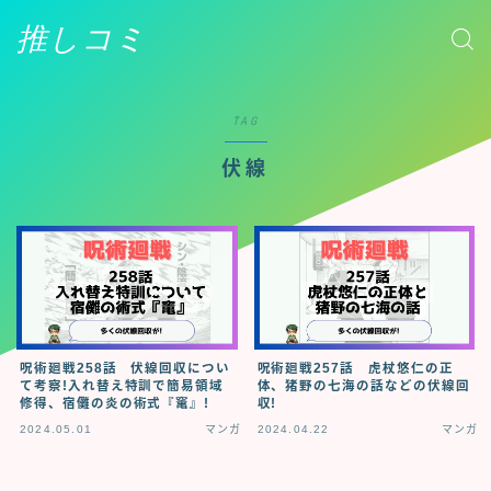
推しコミ
TAG
伏線
呪術廻戦258話 伏線回収につい
呪術廻戦257話 虎杖悠仁の正
て考察!入れ替え特訓で簡易領域
体、猪野の七海の話などの伏線回
修得、宿儺の炎の術式『竃』!
収!
2024.05.01
マンガ
2024.04.22
マンガ