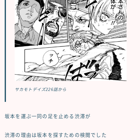
サカモトデイズ226話から
坂本を運ぶ一同の足を止める渋滞が
渋滞の理由は坂本を探すための検閲でした