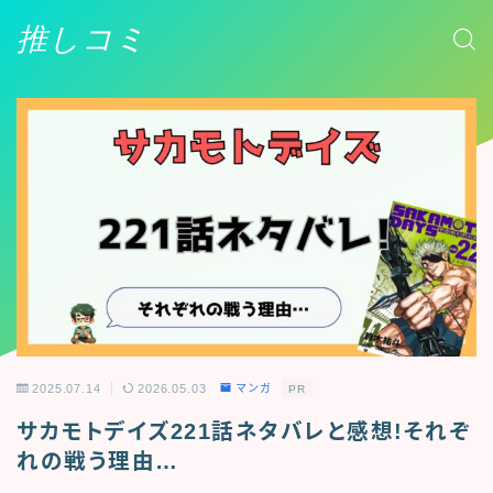
推しコミ
2025.07.14
2026.05.03
マンガ
PR
サカモトデイズ221話ネタバレと感想!それぞ
れの戦う理由…