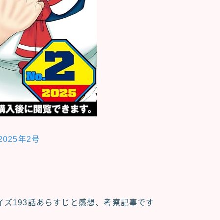
025年2号
イズ
193話あらすじと感想、考察記事
です