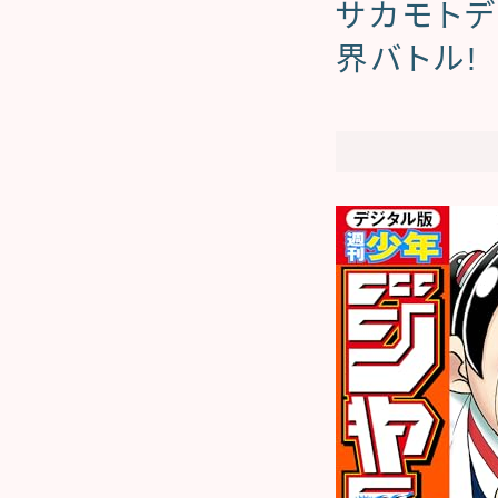
サカモトデ
界バトル!