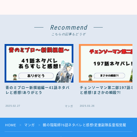
Recommend
こちらの記事もどうぞ
青のミブロー新撰組編ー41話ネタバ
チェンソーマン第二部197話ネ
レと感想!ありがとう
と感想!まさかの瞬殺?!
2025.02.27
2025.03.26
マンガ
HOME
マンガ
鵺の陰陽師76話ネタバレと感想!吏童副隊長霊殻覚醒
＞
＞