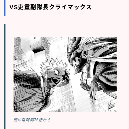
VS吏童副隊長クライマックス
鵺の陰陽師76話から