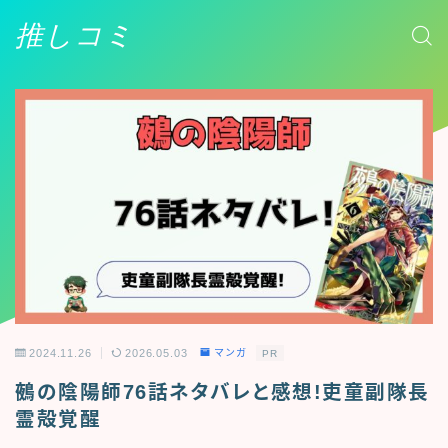
推しコミ
2024.11.26
2026.05.03
マンガ
PR
鵺の陰陽師76話ネタバレと感想!吏童副隊長
霊殻覚醒