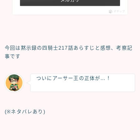
ポチップ
今回は黙示録の四騎士217話
あらすじと感想、考察記
事
です
ついにアーサー王の正体が…！
(※ネタバレあり)