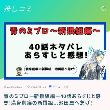
推しコミ
2025.02.20
2026.05.03
マンガ
PR
青のミブロー新撰組編ー40話あらすじと感
想!満身創痍の新撰組…池田屋へ急げ!