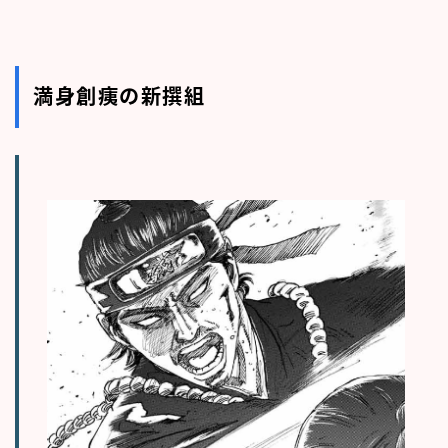
満身創痍の新撰組