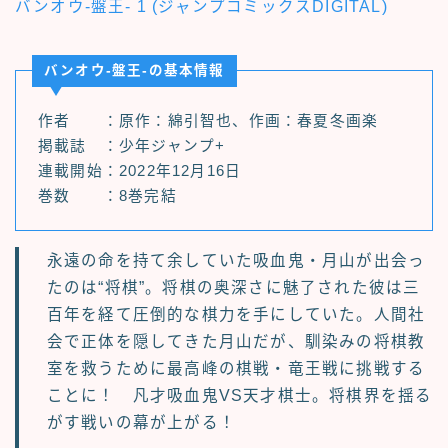
バンオウ-盤王- 1 (ジャンプコミックスDIGITAL)
バンオウ-盤王-の基本情報
作者 ：原作：綿引智也、作画：春夏冬画楽
掲載誌 ：少年ジャンプ+
連載開始：2022年12月16日
巻数 ：8巻完結
永遠の命を持て余していた吸血鬼・月山が出会っ
たのは“将棋”。将棋の奥深さに魅了された彼は三
百年を経て圧倒的な棋力を手にしていた。人間社
会で正体を隠してきた月山だが、馴染みの将棋教
室を救うために最高峰の棋戦・竜王戦に挑戦する
ことに！ 凡才吸血鬼VS天才棋士。将棋界を揺る
がす戦いの幕が上がる！