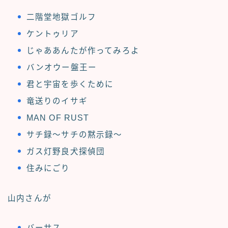
二階堂地獄ゴルフ
ケントゥリア
じゃああんたが作ってみろよ
バンオウー盤王ー
君と宇宙を歩くために
竜送りのイサギ
MAN OF RUST
サチ録～サチの黙示録～
ガス灯野良犬探偵団
住みにごり
山内さんが
バーサス