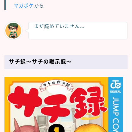
マガポケ
から
まだ読めていません…
サチ録～サチの黙示録～