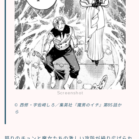
Screenshot
© 西修・宇佐崎しろ／集英社『魔男のイチ』第85話か
ら
怒りのチュンと魔女たちの激しい攻防が繰り広げられ