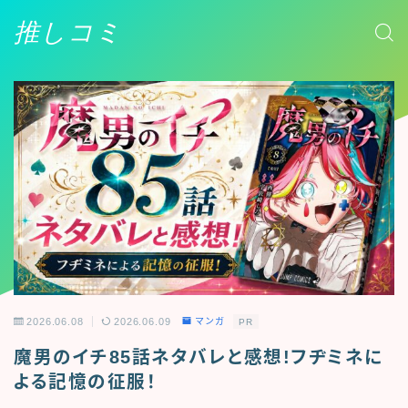
推しコミ
2026.06.08
2026.06.09
マンガ
PR
魔男のイチ85話ネタバレと感想!フヂミネに
よる記憶の征服！