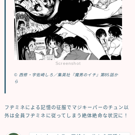
Screenshot
© 西修・宇佐崎しろ／集英社『魔男のイチ』第85話か
ら
フヂミネによる記憶の征服でマジキーパーのチュン以
外は全員フヂミネに従ってしまう絶体絶命な状況に！