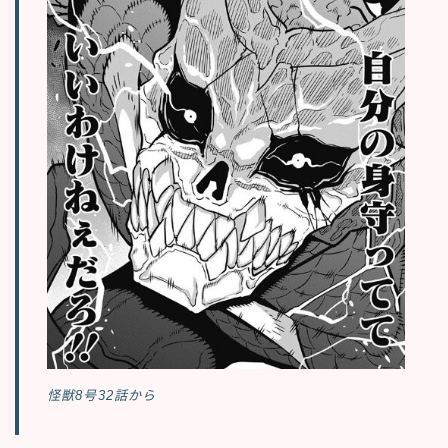
怪獣8号32話から