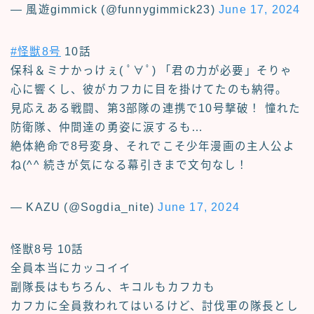
— 風遊gimmick (@funnygimmick23)
June 17, 2024
#怪獣8号
10話
保科＆ミナかっけぇ( ﾟ∀ﾟ) 「君の力が必要」そりゃ
心に響くし、彼がカフカに目を掛けてたのも納得。
見応えある戦闘、第3部隊の連携で10号撃破！ 憧れた
防衛隊、仲間達の勇姿に涙するも…
絶体絶命で8号変身、それでこそ少年漫画の主人公よ
ね(^^ 続きが気になる幕引きまで文句なし！
— KAZU (@Sogdia_nite)
June 17, 2024
怪獣8号 10話
全員本当にカッコイイ
副隊長はもちろん、キコルもカフカも
カフカに全員救われてはいるけど、討伐軍の隊長とし