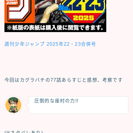
週刊少年ジャンプ 2025年22・23合併号
今回は
カグラバチ
の
77話あらすじと感想、考察
です
圧倒的な座村の力!!
(※ネタバレあり)