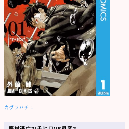
カグラバチ 1
座村逃亡?!チヒロVS昼彦?