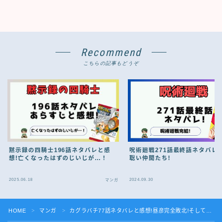
Recommend
こちらの記事もどうぞ
黙示録の四騎士196話ネタバレと感
呪術廻戦271話最終話ネタバレ!
想!亡くなったはずのじいじが…！
聡い仲間たち!
2025.06.18
2024.09.30
マンガ
HOME
マンガ
カグラバチ77話ネタバレと感想!昼彦完全敗北!そして…
＞
＞