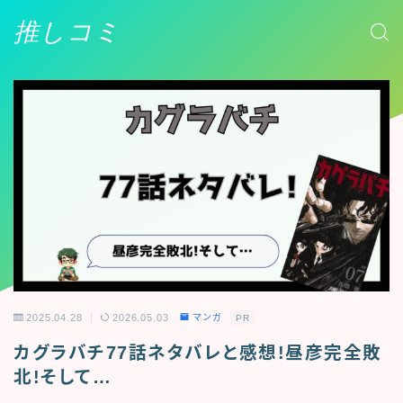
推しコミ
2025.04.28
2026.05.03
マンガ
PR
カグラバチ77話ネタバレと感想!昼彦完全敗
北!そして…