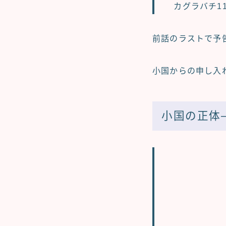
カグラバチ1
前話のラストで予
小国からの申し入
小国の正体