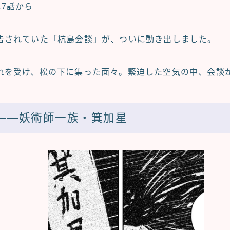
17話から
告されていた「杭島会談」が、ついに動き出しました。
れを受け、松の下に集った面々。緊迫した空気の中、会談
——妖術師一族・箕加星