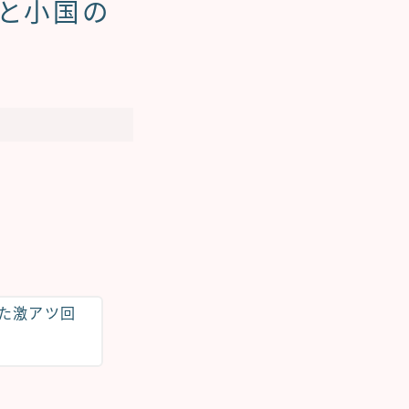
談と小国の
た激アツ回