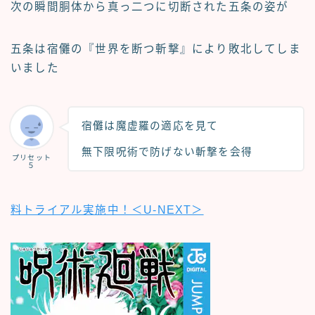
次の瞬間胴体から真っ二つに切断された五条の姿が
五条は宿儺の『世界を断つ斬撃』により敗北してしま
いました
宿儺は魔虚羅の適応を見て
無下限呪術で防げない斬撃を会得
プリセット
５
料トライアル実施中！＜U-NEXT＞