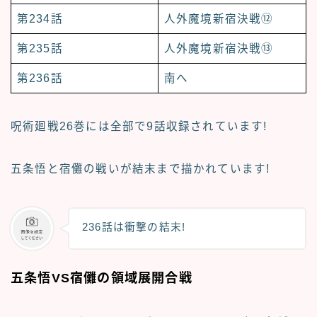
第234話
人外魔境新宿決戦⑫
第235話
人外魔境新宿決戦⑬
第236話
南へ
呪術廻戦26巻には全部で
9話収録
されています!
五条悟と宿儺の戦いが結末まで描かれています!
236話は衝撃の結末!
五条悟VS宿儺の領域展開合戦