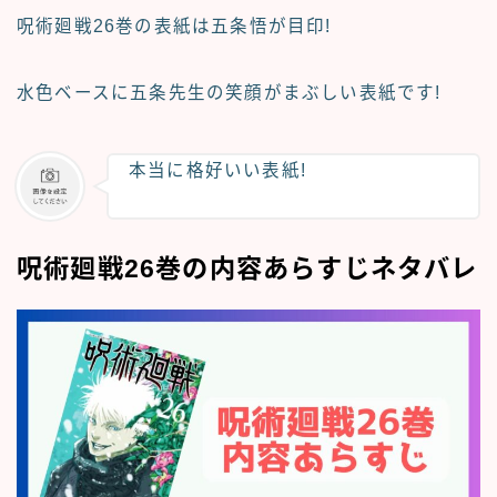
呪術廻戦26巻の表紙は
五条悟
が目印!
水色ベースに五条先生の笑顔がまぶしい表紙です!
本当に格好いい表紙!
呪術廻戦26巻の内容あらすじネタバレ