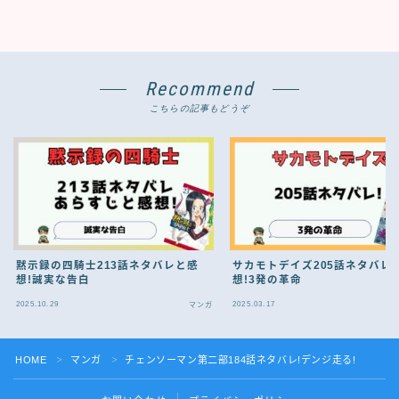
Recommend
こちらの記事もどうぞ
黙示録の四騎士213話ネタバレと感
サカモトデイズ205話ネタバレ
想!誠実な告白
想!3発の革命
2025.10.29
2025.03.17
マンガ
HOME
マンガ
チェンソーマン第二部184話ネタバレ!デンジ走る!
＞
＞