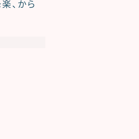
蜂楽、から