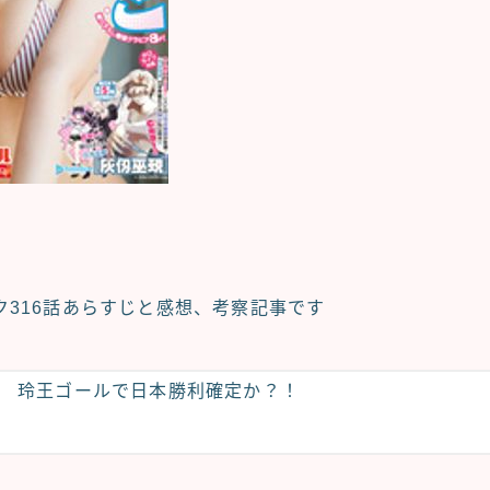
ク
316話あらすじと感想、考察記事
です
玲王ゴールで日本勝利確定か？！