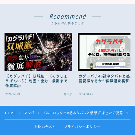
Recommend
こちらの記事もどうぞ
【カグラバチ】双城厳一（そうじょ
カグラバチ46話ネタバレと感想
うげんいち）刳雲・能力・最期まで
備説得なるか?!国獄温泉襲撃!
徹底解説
2026.04.29
2024.08.26
マンガ
HOME
マンガ
ブルーロック298話ネタバレと感想!凪まさかの脱落…?!
＞
＞
お問い合わせ
プライバシーポリシー