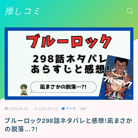
推しコミ
2025.04.02
2026.05.03
マンガ
PR
ブルーロック298話ネタバレと感想!凪まさか
の脱落…?!